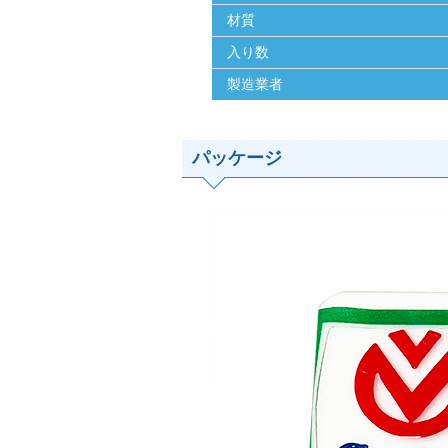
材質
入り数
製造業者
パッケージ