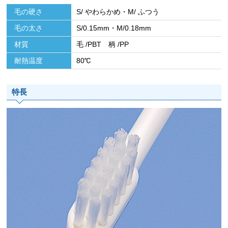
毛の硬さ
S/ やわらかめ・M/ ふつう
毛の太さ
S/0.15mm・M/0.18mm
材質
毛 /PBT 柄 /PP
耐熱温度
80℃
特長