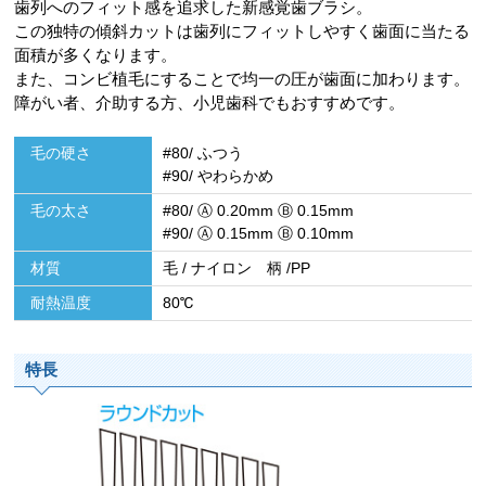
歯列へのフィット感を追求した新感覚歯ブラシ。
この独特の傾斜カットは歯列にフィットしやすく歯面に当たる
面積が多くなります。
また、コンビ植毛にすることで均一の圧が歯面に加わります。
障がい者、介助する方、小児歯科でもおすすめです。
毛の硬さ
#80/ ふつう
#90/ やわらかめ
毛の太さ
#80/ Ⓐ 0.20mm Ⓑ 0.15mm
#90/ Ⓐ 0.15mm Ⓑ 0.10mm
材質
毛 / ナイロン 柄 /PP
耐熱温度
80℃
特長