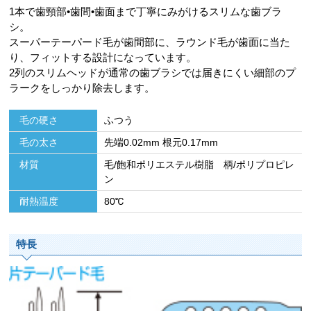
1本で歯頸部•歯間•歯面まで丁寧にみがけるスリムな歯ブラ
シ。
スーパーテーパード毛が歯間部に、ラウンド毛が歯面に当た
り、フィットする設計になっています。
2列のスリムヘッドが通常の歯ブラシでは届きにくい細部のプ
ラークをしっかり除去します。
毛の硬さ
ふつう
毛の太さ
先端0.02mm 根元0.17mm
材質
毛/飽和ポリエステル樹脂 柄/ポリプロピレ
ン
耐熱温度
80℃
特長